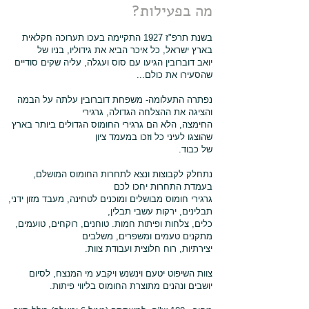
מה ב
פעילות
?
בשנת תרפ"ז 1927 התקיימה בעכו תערוכה חקלאית
בארץ ישראל, כל איכר הביא את גידוליו, בניו של
יואב דוברובין הגיעו עם סוס ועגלה, עליה שקים סודיים
שהסעירו את כולם...
נפתרה התעלומה- משפחת דוברובין עלתה על הבמה
והציגה את ההצלחה הגדולה, גרגירי
החימצה, הלא הם גרגירי החומוס הגדולים ביותר בארץ
שהוצגו לעיני כל וזכו במעמד ציון
של כבוד.
נתחלק לקבוצות ונצא לתחרות החומוס המושלם,
בעמדת התחרות יחכו לכם
גרגירי חומוס מבושלים ומוכנים לטחינה, מעבד מזון ידני,
תבלינים, ירקות עשבי תבלין,
כלים, צלחות ופיתות חמות. טוחנים, רוקחים, טועמים,
מתקנים טעמים ומשפרים, משלבים
יצירתיות, רוח חלוצית ועבודת צוות.
צוות השיפוט יטעם וינשנש ויקבע מי המנצח, לסיום
יושבים ונהנים מתוצרת החומוס בליווי פיתות.