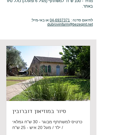
מחיר - 100 ש"ח למשתתף (מגיל 6 ומעלה) כולל סיור
באתר.
לתיאום סדנה :
04-6937371
או באי-מייל:
dubrovinfarm@bezeqint.net
סיור במוזיאון דוברובין
כרטיס למשתתף מבוגר - 30 ש"ח גמלאי
/ ילד / מעל 20 איש - 25 ש"ח