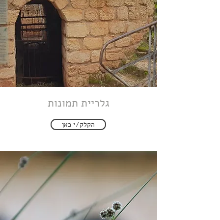
גלריית תמונות
הקלק/י כאן