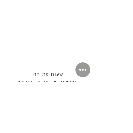
שעות פתיחה:
ימים א- ה : 9:00 - 14:00
יום שישי -
סגור
יום שבת - סגור
(בהזמנה ותשלום)