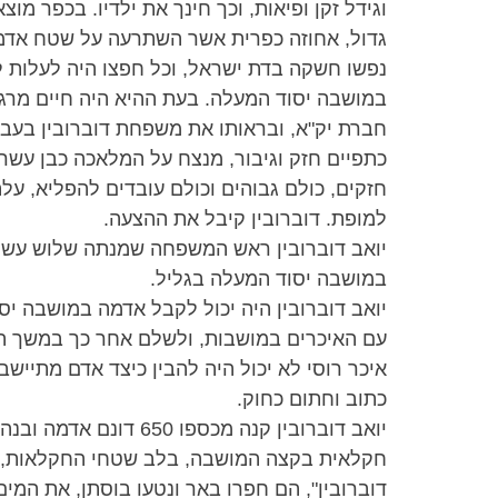
וגידל זקן ופיאות, וכך חינך את ילדיו. בכפר מו
גדול, אחוזה כפרית אשר השתרעה על שטח אדמה
נפשו חשקה בדת ישראל, וכל חפצו היה לעלות 
במושבה יסוד המעלה. בעת ההיא היה חיים מרגל
כתפיים חזק וגיבור, מנצח על המלאכה כבן עשרי
חזקים, כולם גבוהים וכולם עובדים להפליא, על
למופת. דוברובין קיבל את ההצעה.
יואב דוברובין ראש המשפחה שמנתה שלוש עשרה 
במושבה יסוד המעלה בגליל.
יואב דוברובין היה יכול לקבל אדמה במושבה יס
עם האיכרים במושבות, ולשלם אחר כך במשך הש
איכר רוסי לא יכול היה להבין כיצד אדם מתייש
כתוב וחתום כחוק.
יואב דוברובין קנה מכספו
חקלאית בקצה המושבה, בלב שטחי החקלאות, ע
דוברובין", הם חפרו באר ונטעו בוסתן, את המ