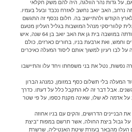
צאם, על גדות נהר הוולגה, היה להם משק חקלאי 
 נרחב, האב יואב נחשב לאזרח נכבד ובעל בעמיו. 
לארץ הקודש ולהתיישב בה. חלום נכסף זה התגשם 
ית קלווריסקי מנהל המושבות בגליל העליון מטעם 
חברת יק"א, ובראותו את משפחת דוברובין בעבודתה במושבה בית גן את האב יואב בן 64 שנה, איש 
ם וחמש, ואת ארבעת בניו, בחורים כארזים, כולם 
ה על לבו רעיון למשוך אותם ליסוד המעלה כאיכרים 
נפשות, נטל את בני משפחתו ויחד עלו והתיישבו 
וד המעלה בלי תשלום כסף במזומן, כמנהג הברון 
נים. אבל דבר זה לא התקבל כלל על דעתו. כדרך 
ב על אדמה לא שלו, שאינה מקנת כספו, על פי שטר 
 650 דונם אדמה ובנה את הבניינים הדרושים, והקים עם בניו אחוזה 
ל גבול ביצת החולה, אשר תרשם במפות "ביצת 
ים העלו מהבאר בעזרת שיטת האנטיליה, שרשרת 