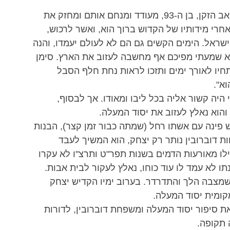
המלריה ממשיכה להכות בהם ולהפיל חללים. האב הזקן, בן ה-93, מעודד ומנחם אותם ומחזק את 
אחרי מידותיו של הקדוש ברוך הוא, ואשר לרכוש, 
שראל. הימים הקשים גם הם לא לעולם יעמדו, והנה 
לא שמעתי מפיכם אף מחשבה לעזוב את הארץ. סימן 
 תחיו לאורך ימים ותזכו לראות נחת חלף הסבל 
א".
י היה קשור אליה בכל ליבו ומאודו. אך לבסוף, 
והוא נאלץ לעזוב את יסוד המעלה.
פינה עם אשתו רחל (שמתה כבור זמן קצר), הבנות 
ת דוברובין נותר רק יצחק, הוא המשיך לעבד 
לו מאורעות הדמים בשנות תפר"ט ותרצ"ו לא עקרו 
ו לא עמד לו עוד כוחו, נאלץ לעקור לבית אבות. 
מצבה הלך והתדרדר. בערוב ימיו הקדיש יצחק 
ומית יסוד המעלה.
את סיפור יסוד המעלה ומשפחת דוברובין, לדורות 
 תקופה.