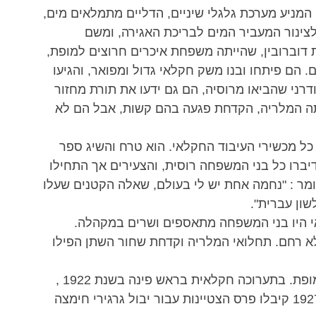
המניע מערכת גלגלי שיניים, הדליים מתמלאים מים, 
צינור המעביר המים לבריכת האגירה, ומשם 
דוברובין, שהייתה משפחת איכרים חרוצים למופת, 
ם. הם פיתחו ובנו משק חקלאי גדול ומפואר, והגיעו 
דרני שהביאו מרוסיה, הם גם ידעו את תורת מחזור 
תה המלריה, הקדחת פגעה בהם קשות, אבל הם לא 
 כל מכשירי העיבוד החקלאי. הוא טרח והשיג ספר 
 דיברו כל בני המשפחה רוסית, והצעירים אך התחילו 
ומר : "נחמה אחת יש לי בעולם, שאלה הקטנים שעלו 
שון עברית".
אי היו בני המשפחה מתאספים ושרים במקהלה.
 רחם. תחלואי המלריה וקדחת שחור השתן הפילו 
חרף כל זאת, הקימו נועזים אלה משק חקלאי למופת. בתערוכה חקלאית בראש פינה בשנת 1922 , 
קיבלו פרס ראשון בעבור גידול שוורים, ובשנת 1927 קיבלו פרס הצטיינות עבור יבול גרגירי חימצה 