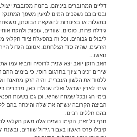
דליים המחוברים ביניהם, בהמה מסובבת ייצול, 
ובסיבובם נשפכים המים למעין משפך המתנקז ל
בתעלות או בצינורות להשקאת הבוסתן, משפחת 
גידלה פרות, סוסים, שוורים, עופות ולהקת אווזי
ליבולים גבוהים, וכל זה בהפעלת ציוד חקלאי מו
הזרעים, שהיה סוד הצלחתם. אסונם הגדול היי
נואשו...
האב הזקן יואב יצא שנית לרוסיה והביא עמו את
שירים "כינור ציון" בתרגום רוסי, כי בימים ההם
ללמוד את הלשון העברית, והיה הזקן מתאנח וא
איתי לארץ ישראל ואלה שנולדו כאן, מדברים בל
בימי חג ובכל שמחה שהיא, וכן גם בשעות הפנ
הביצה הקרובה עשתה את שלה והיכתה בהם ללא
בהם חללים רבים.