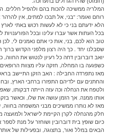
(חומוס) שהיו הגדולים בתערוכה.
רוחם ואומר: "בני, אל תבכו למתים, אין להרהר 
הלא ידעתם בני כי לא לעשות רכוש באתי לארץ י
בכל העתות אשר עברו עלינו ובכל הפורענויות 
טוב הוא לכם, בני, אות כי אתם נאמנים לי, לכן
שסבלנו יחד . כך היה רצון מלפני הקדוש ברוך הו
יואב דוברובין דחה כל רעיון לנטוש את החווה, כ
כשפגעה בו המחלה, חזקה עליו מצוות הרופאים 
מאז נתפרדה החבילה : האב הזקן התיישב בראש 
והחתנים עם ילדיהם התפזרו ברחבי הארץ, ובחוו
ולטפח את הנחלה וכה עזה הייתה דבקותו, שאפי
אותו ממנה. אך הזמן עושה את שלו, וכאשר בזקנת
מאז לא נותרו ממשיכים מבני המשפחה בחווה, ש
חלק מהנחלה לקרן הקיימת לישראל ולמועצה מק
כיום שופץ בית דוברובין ושוחזר על מנת לספר 
הבאים במלל ואור, בתצוגה, ובפעילות של אותה